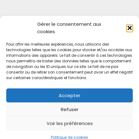
Gérer le consentement aux
act - ATS
cookies
e Licharre
Pour offrir les meilleures expériences, nous utilisons des
 Mauléon-Soule
technologies telles que les cookies pour stocker et/ou accéder aux
9 28 11 91
informations des appareils. Le fait de consentir à ces technologies
nous permettra de traiter des données telles que le comportement
64@ats64.fr
de navigation ou les ID uniques sur ce site. Le fait de ne pas
consentir ou de retirer son consentement peut avoir un effet négatif
sur certaines caractéristiques et fonctions.
ACCUEIL
NOS PÔLES
Accepter
NOS COMPÉTENCES
QUI-SOMMES-NOUS ?
Refuser
CONTACT
Voir les préférences
ATS - L'Atelier Textile et Sublimation © Copyright 2026
Politique de cookies
Politique de Confidentialité
|
Mentions Légales
|
CGV