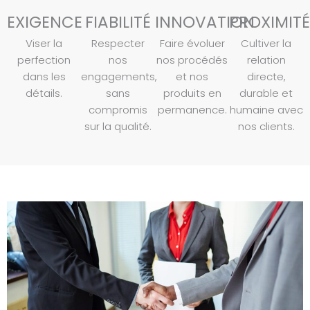
EXIGENCE
FIABILITÉ
INNOVATION
PROXIMITÉ
Viser la
Respecter
Faire évoluer
Cultiver la
perfection
nos
nos procédés
relation
dans les
engagements,
et nos
directe,
détails.
sans
produits en
durable et
compromis
permanence.
humaine avec
sur la qualité.
nos clients.