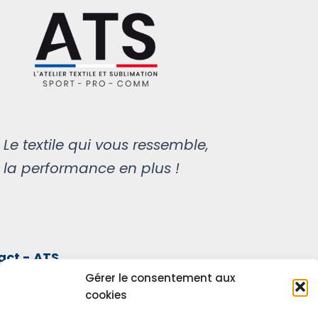
Le textile qui vous ressemble,
la performance en plus !
act - ATS
e Licharre
Gérer le consentement aux
 Mauléon-Soule
cookies
9 28 11 91